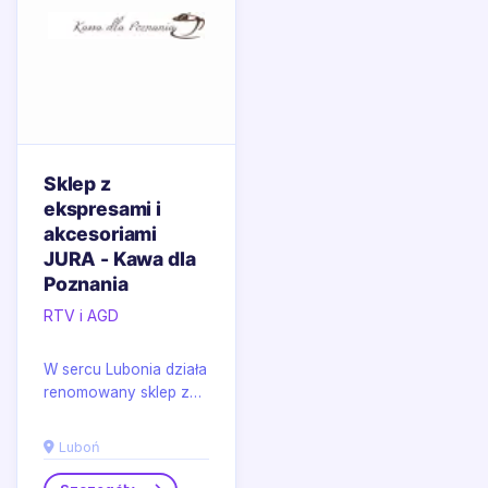
Sklep z
ekspresami i
akcesoriami
JURA - Kawa dla
Poznania
RTV i AGD
W sercu Lubonia działa
renomowany sklep z
ekspresami do kawy –
Kawa dla Poznania.
Luboń
Specjalizuje się w...