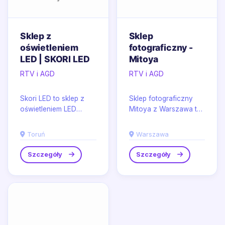
Sklep z
Sklep
oświetleniem
fotograficzny -
LED | SKORI LED
Mitoya
RTV i AGD
RTV i AGD
Skori LED to sklep z
Sklep fotograficzny
oświetleniem LED
Mitoya z Warszawa to
działający w Toruniu,
miejsce, w którym
ukierunkowany na
akcesoria
Toruń
Warszawa
rozwiązania z
fotograficzne i
dziedziny...
wyposażenie do...
Szczegóły
Szczegóły