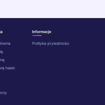
ja
Informacje
główna
Polityka prywatności
ię
rmę
ij hasło
rony