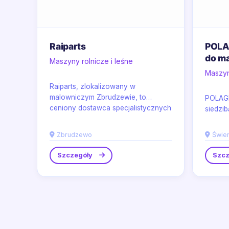
Raiparts
POLA
do ma
Maszyny rolnicze i leśne
Maszyn
Raiparts, zlokalizowany w
malowniczym Zbrudzewie, to
POLAGR
ceniony dostawca specjalistycznych
siedzib
części rolniczych,...
dostarc
części..
Zbrudzewo
Świe
Szczegóły
Szcz