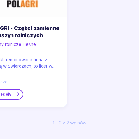
GRI - Części zamienne
szyn rolniczych
y rolnicze i leśne
I, renomowana firma z
ą w Świerczach, to lider w
zaniu wysokiej jakości
.
rcze
egóły
1 - 2 z 2 wpisów