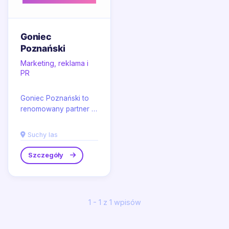
Goniec
Poznański
Marketing, reklama i
PR
Goniec Poznański to
renomowany partner w
zakresie dystrybucji
materiałów
Suchy las
reklamowych w
Poznaniu oraz jego...
Szczegóły
1 - 1 z 1 wpisów