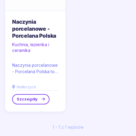
Naczynia
porcelanowe -
Porcelana Polska
Kuchnia, łazienka i
ceramika
Naczynia porcelanowe
- Porcelana Polska to
renomowana marka,
której siedziba mieści
Wałbrzych
się w malowniczym...
Szczegóły
1 - 1 z 1 wpisów