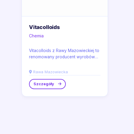
Vitacolloids
Chemia
Vitacolloids z Rawy Mazowieckiej to
renomowany producent wyrobów
chemicznych, specjalizujący się w...
Rawa Mazowiecka
Szczegóły