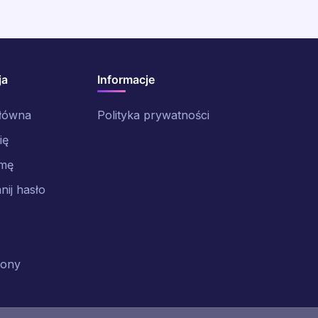
ja
Informacje
główna
Polityka prywatności
ię
rmę
ij hasło
rony