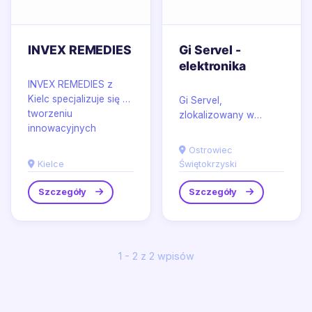
INVEX REMEDIES
Gi Servel -
elektronika
INVEX REMEDIES z
Kielc specjalizuje się w
Gi Servel,
tworzeniu
zlokalizowany w
innowacyjnych
Ostrowcu
kosmetyków i
Świętokrzyskim, to
Ostrowiec
suplementów
renomowany sklep
Kielce
Świętokrzyski
ukierunkowanych...
internetowy oferujący
szeroki wybór...
Szczegóły
Szczegóły
1 - 2 z 2 wpisów