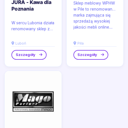
JURA - Kawa dla
Sklep meblowy WPHW
Poznania
w Pile to renomowana
marka zajmująca się
sprzedażą wysokiej
W sercu Lubonia działa
jakości mebli online....
renomowany sklep z
ekspresami do kawy –
Kawa dla Poznania.
Luboń
Piła
Specjalizuje się w...
Szczegóły
Szczegóły