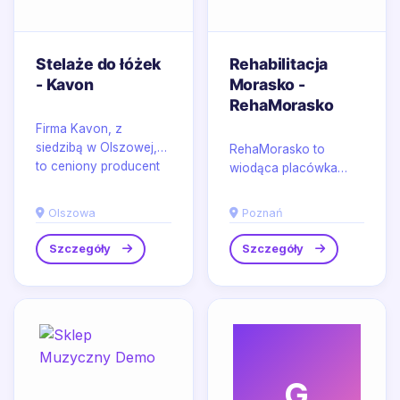
Stelaże do łóżek
Rehabilitacja
- Kavon
Morasko -
RehaMorasko
Firma Kavon, z
siedzibą w Olszowej,
RehaMorasko to
to ceniony producent
wiodąca placówka
stelaży do łóżek, który
rehabilitacyjna
łączy nowoczesną...
zlokalizowana w sercu
Olszowa
Poznań
Poznania, oferująca
kompleksowe...
Szczegóły
Szczegóły
G