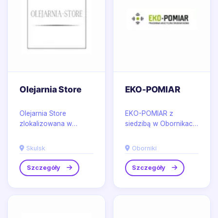
Olejarnia Store
EKO-POMIAR
Olejarnia Store
EKO-POMIAR z
zlokalizowana w
siedzibą w Obornikach
malowniczym Skulsku
to renomowana firma
specjalizuje się w
specjalizująca się w
Skulsk
Oborniki
produkcji wysokiej
kompleksowych
jakości...
usługach...
Szczegóły
Szczegóły