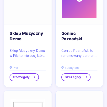
Sklep Muzyczny
Goniec
Demo
Poznański
Sklep Muzyczny Demo
Goniec Poznański to
w Pile to miejsce, które
renomowany partner w
oferuje szeroką gamę
zakresie dystrybucji
instrumentów
materiałów
Piła
Suchy las
muzycznych dla
reklamowych w
pasjonatów i...
Poznaniu oraz jego...
Szczegóły
Szczegóły