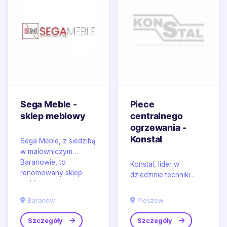
Sega Meble -
Piece
sklep meblowy
centralnego
ogrzewania -
Konstal
Sega Meble, z siedzibą
w malowniczym
Baranowie, to
Konstal, lider w
renomowany sklep
dziedzinie techniki
meblowy
grzewczej z siedzibą w
specjalizujący się w...
Pleszewie, oferuje
Baranów
Pleszew
szeroką gamę
produktów,...
Szczegóły
Szczegóły