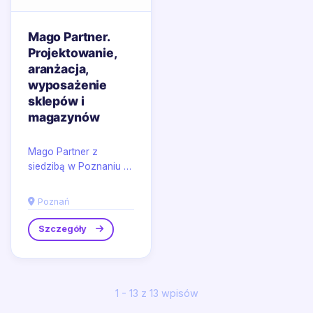
Mago Partner.
Projektowanie,
aranżacja,
wyposażenie
sklepów i
magazynów
Mago Partner z
siedzibą w Poznaniu to
synonim
nowoczesności i
Poznań
funkcjonalności w
projektowaniu
Szczegóły
przestrzeni...
1 - 13 z 13 wpisów