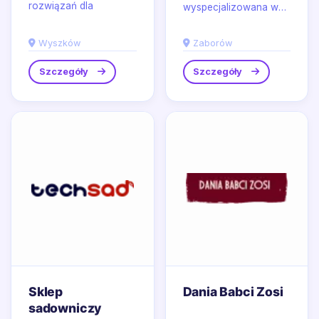
rozwiązań dla
wyspecjalizowana w
rolnictwa i hodowli,
produkcji elementów
działający w
nadwozia i ochrony
Wyszków
Zaborów
Wyszkowie,
podzespołów
projektujący i...
pojazdów, z...
Szczegóły
Szczegóły
Sklep
Dania Babci Zosi
sadowniczy