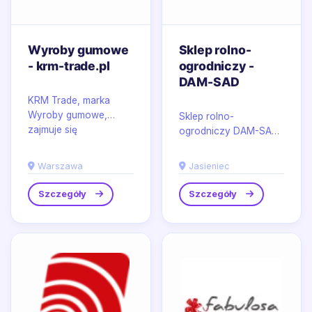
Wyroby gumowe
Sklep rolno-
- krm-trade.pl
ogrodniczy -
DAM-SAD
KRM Trade, marka
Wyroby gumowe,
Sklep rolno-
zajmuje się
ogrodniczy DAM-SAD
wytwarzaniem i
w miejscowości
dostarczaniem
Jasieniec prowadzi
Warszawa
Jasieniec
wyrobów z gumy
sklep ogrodniczy w
wykorzystywanych w...
modelu online i...
Szczegóły
Szczegóły