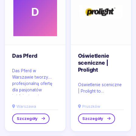
D
Das Pferd
Oświetlenie
sceniczne |
Prolight
Das Pferd w
Warszawie tworzy
profesjonalną ofertę
Oświetlenie sceniczne
dla pasjonatów
| Prolight to
jeździectwa, łącząc
rozwiązania łączące
starannie dobrane...
precyzję montażu z
Warszawa
Pruszków
wyrazistą estetyką
światła,...
Szczegóły
Szczegóły