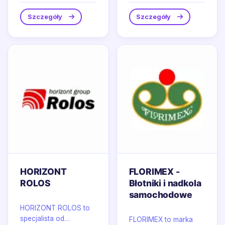
wyposażenie do...
spożywczy z estetyką
codziennego...
Szczegóły
Szczegóły
HORIZONT
FLORIMEX -
ROLOS
Błotniki i nadkola
samochodowe
HORIZONT ROLOS to
specjalista od
FLORIMEX to marka