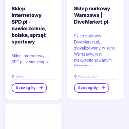
Sklep
Sklep nurkowy
internetowy
Warszawa |
SPD.pl -
DiveMarket.pl
nawierzchnie,
boiska, sprzęt
Sklep nurkowy
sportowy
DiveMarket.pl,
zlokalizowany w sercu
Warszawy, jest
Sklep internetowy
niekwestionowanym
SPD.pl, z siedzibą w
liderem w...
malowniczym
Wołominie, oferuje
Wołomin
Warszawa
szeroki asortyment
kompleksowych...
Szczegóły
Szczegóły