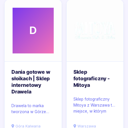
D
Dania gotowe w
Sklep
słoikach | Sklep
fotograficzny -
internetowy
Mitoya
Drawela
Sklep fotograficzny
Mitoya z Warszawa to
Drawela to marka
miejsce, w którym
tworzona w Górze
akcesoria
Kalwarii, łącząca
fotograficzne i
praktyczny przemysł
Góra Kalwaria
Warszawa