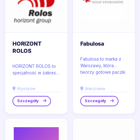
HORIZONT
Fabulosa
ROLOS
Fabulosa to marka z
Warszawy, która
HORIZONT ROLOS to
tworzy gotowe paczki
specjalność w zakresie
świąteczne dla
rozwiązań dla
pracowników oraz
bezpieczeństwa na
Wyszków
Warszawa
dopracowane...
drogach,
wykorzystywanych
Szczegóły
Szczegóły
podczas...