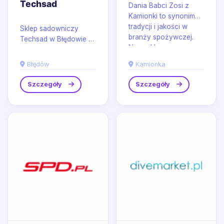
Techsad
Dania Babci Zosi z
Kamionki to synonim
tradycji i jakości w
Sklep sadowniczy
branży spożywczej.
Techsad w Błędowie to
Nasz sklep
miejsce, gdzie
internetowy...
profesjonalizm spotyka
Błędów
Kamionka
się z pasją do
ogrodnictwa i...
Szczegóły
Szczegóły