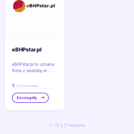
eBHPstar.pl
eBHPstar.pl to uznana
firma z siedzibą w
Sochaczewie,
specjalizująca się w
Sochaczew
kompleksowej
dystrybucji...
Szczegóły
1 - 15 z 21 wpisów