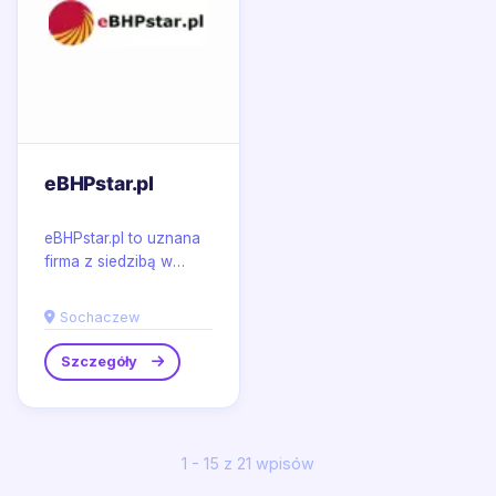
eBHPstar.pl
eBHPstar.pl to uznana
firma z siedzibą w
Sochaczewie,
specjalizująca się w
Sochaczew
kompleksowej
dystrybucji...
Szczegóły
1 - 15 z 21 wpisów