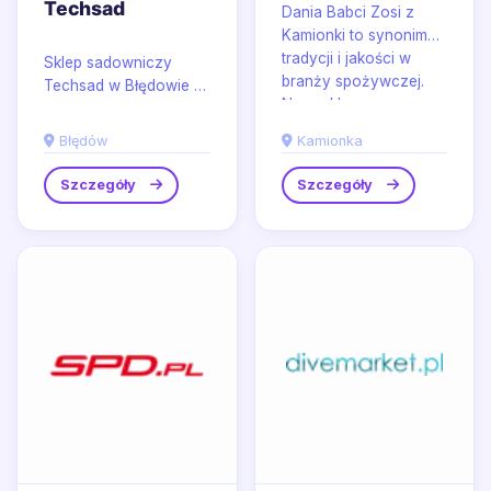
Techsad
Dania Babci Zosi z
Kamionki to synonim
tradycji i jakości w
Sklep sadowniczy
branży spożywczej.
Techsad w Błędowie to
Nasz sklep
miejsce, gdzie
internetowy...
profesjonalizm spotyka
Błędów
Kamionka
się z pasją do
ogrodnictwa i...
Szczegóły
Szczegóły