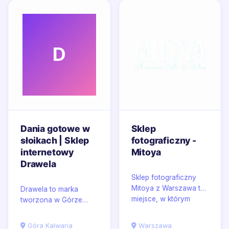
D
Dania gotowe w
Sklep
słoikach | Sklep
fotograficzny -
internetowy
Mitoya
Drawela
Sklep fotograficzny
Mitoya z Warszawa to
Drawela to marka
miejsce, w którym
tworzona w Górze
akcesoria
Kalwarii, łącząca
fotograficzne i
praktyczny przemysł
Góra Kalwaria
Warszawa