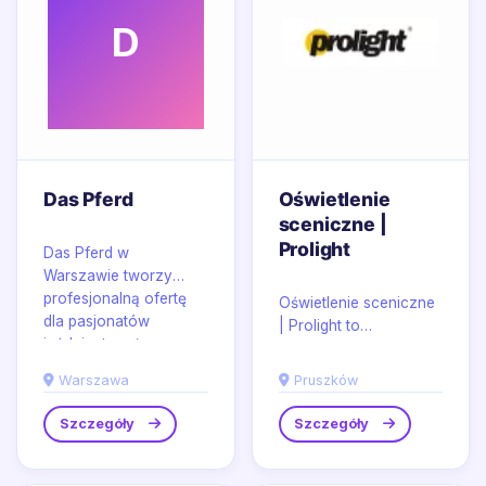
D
Das Pferd
Oświetlenie
sceniczne |
Prolight
Das Pferd w
Warszawie tworzy
profesjonalną ofertę
Oświetlenie sceniczne
dla pasjonatów
| Prolight to
jeździectwa, łącząc
rozwiązania łączące
starannie dobrane...
precyzję montażu z
Warszawa
Pruszków
wyrazistą estetyką
światła,...
Szczegóły
Szczegóły