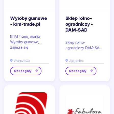
Wyroby gumowe
Sklep rolno-
- krm-trade.pl
ogrodniczy -
DAM-SAD
KRM Trade, marka
Wyroby gumowe,
Sklep rolno-
zajmuje się
ogrodniczy DAM-SAD
wytwarzaniem i
w miejscowości
dostarczaniem
Jasieniec prowadzi
Warszawa
Jasieniec
wyrobów z gumy
sklep ogrodniczy w
wykorzystywanych w...
modelu online i...
Szczegóły
Szczegóły