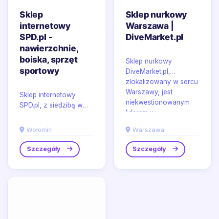
Sklep
Sklep nurkowy
internetowy
Warszawa |
SPD.pl -
DiveMarket.pl
nawierzchnie,
boiska, sprzęt
Sklep nurkowy
sportowy
DiveMarket.pl,
zlokalizowany w sercu
Warszawy, jest
Sklep internetowy
niekwestionowanym
SPD.pl, z siedzibą w
liderem w...
malowniczym
Wołominie, oferuje
Wołomin
Warszawa
szeroki asortyment
kompleksowych...
Szczegóły
Szczegóły