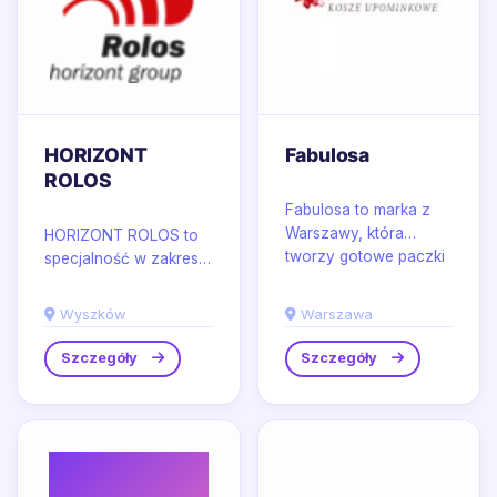
HORIZONT
Fabulosa
ROLOS
Fabulosa to marka z
Warszawy, która
HORIZONT ROLOS to
tworzy gotowe paczki
specjalność w zakresie
świąteczne dla
rozwiązań dla
pracowników oraz
bezpieczeństwa na
Wyszków
Warszawa
dopracowane...
drogach,
wykorzystywanych
Szczegóły
Szczegóły
podczas...