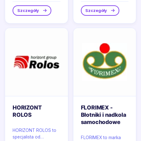
wyposażenie do...
spożywczy z estetyką
codziennego...
Szczegóły
Szczegóły
HORIZONT
FLORIMEX -
ROLOS
Błotniki i nadkola
samochodowe
HORIZONT ROLOS to
specjalista od
FLORIMEX to marka