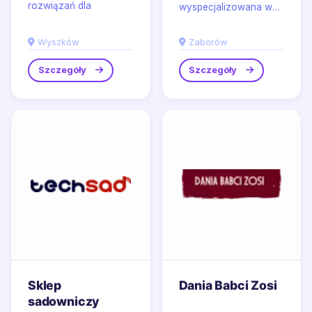
rozwiązań dla
wyspecjalizowana w
rolnictwa i hodowli,
produkcji elementów
działający w
nadwozia i ochrony
Wyszków
Zaborów
Wyszkowie,
podzespołów
projektujący i...
pojazdów, z...
Szczegóły
Szczegóły
Sklep
Dania Babci Zosi
sadowniczy