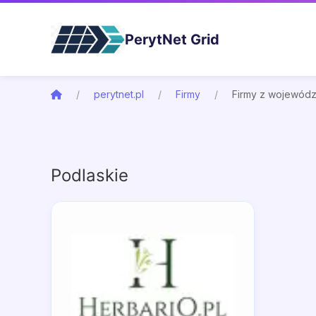
PerytNet Grid
perytnet.pl
Firmy
Firmy z wojewód
Podlaskie