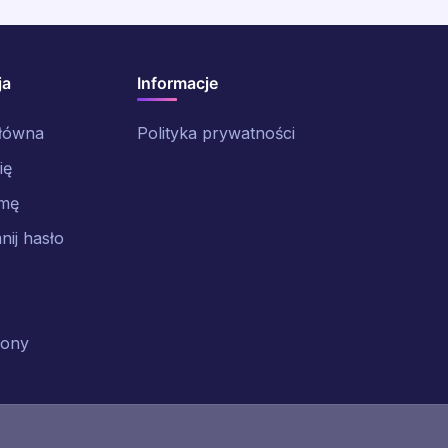
ja
Informacje
główna
Polityka prywatności
ię
rmę
ij hasło
rony