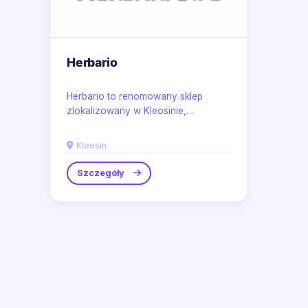
Herbario
Herbario to renomowany sklep
zlokalizowany w Kleosinie,
specjalizujący się w sprzedaży
wysokiej jakości...
Kleosin
Szczegóły