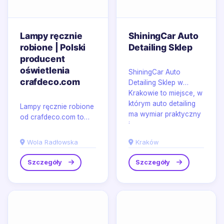
Lampy ręcznie
ShiningCar Auto
robione | Polski
Detailing Sklep
producent
oświetlenia
ShiningCar Auto
crafdeco.com
Detailing Sklep w
Krakowie to miejsce, w
którym auto detailing
Lampy ręcznie robione
ma wymiar praktyczny
od crafdeco.com to
i...
propozycja dla osób
poszukujących
Wola Radłowska
Kraków
solidnego oświetlenia
o...
Szczegóły
Szczegóły