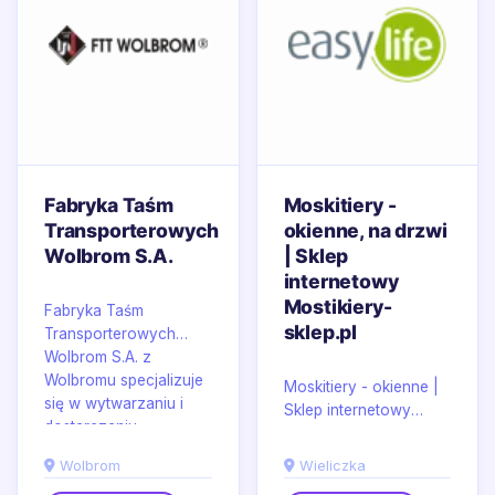
Fabryka Taśm
Moskitiery -
Transporterowych
okienne, na drzwi
Wolbrom S.A.
| Sklep
internetowy
Mostikiery-
Fabryka Taśm
sklep.pl
Transporterowych
Wolbrom S.A. z
Wolbromu specjalizuje
Moskitiery - okienne |
się w wytwarzaniu i
Sklep internetowy
dostarczaniu...
Mostikiery-sklep.pl w
Wieliczce łączy
Wolbrom
Wieliczka
funkcjonalność osłon...