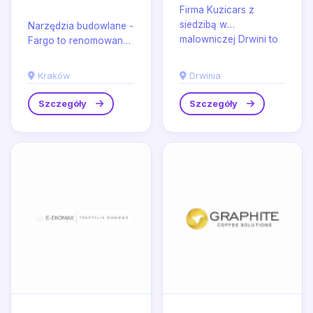
Firma Kuzicars z
siedzibą w
Narzędzia budowlane -
malowniczej Drwini to
Fargo to renomowany
renomowany
sklep internetowy z
dostawca części
siedzibą w Krakowie,
Kraków
Drwinia
samochodowych,
który oferuje szeroki...
specjalizujący...
Szczegóły
Szczegóły