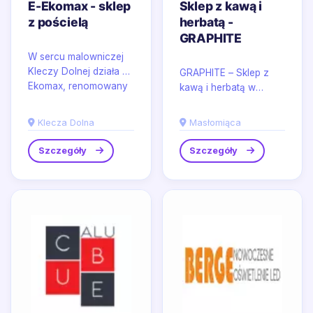
E-Ekomax - sklep
Sklep z kawą i
z pościelą
herbatą -
GRAPHITE
W sercu malowniczej
Kleczy Dolnej działa E-
GRAPHITE – Sklep z
Ekomax, renomowany
kawą i herbatą w
sklep z pościelą.
Masłomiącej wyróżnia
Oferujemy szeroki
się szeroką ofertą
Klecza Dolna
Masłomiąca
wybór...
produktów i usług
dedykowanych...
Szczegóły
Szczegóły