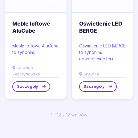
Meble loftowe
Oświetlenie LED
AluCube
BERGE
Meble loftowe AluCube
Oświetlenie LED BERGE
to synonim
to synonim
nowoczesnego
nowoczesności i
designu, który czerpie
funkcjonalności,
Kalwaria
inspirację z
oferujący szeroką
Zebrzydowska
Skawina
industrialnego...
gamę rozwiązań...
Szczegóły
Szczegóły
1 - 12 z 12 wpisów