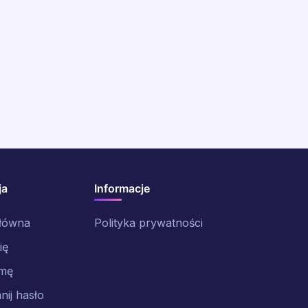
ja
Informacje
główna
Polityka prywatności
ię
rmę
ij hasło