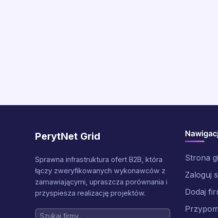
Nawigac
PerytNet Grid
Strona 
Sprawna infrastruktura ofert B2B, która
łączy zweryfikowanych wykonawców z
Zaloguj s
zamawiającymi, upraszcza porównania i
Dodaj fi
przyspiesza realizację projektów.
Przypomn