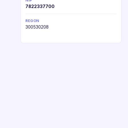
NIP
7822337700
REGON
300530208