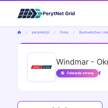
PerytNet Grid
perytnet.pl
Firmy
Budownictwo i ni
Windmar - Ok
Odwiedź stronę