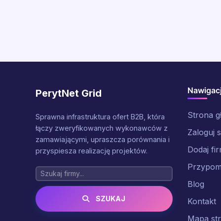
Nawigac
PerytNet Grid
Strona 
Sprawna infrastruktura ofert B2B, która
łączy zweryfikowanych wykonawców z
Zaloguj s
zamawiającymi, upraszcza porównania i
Dodaj fi
przyspiesza realizację projektów.
Przypomn
Blog
SZUKAJ
Kontakt
Mapa st