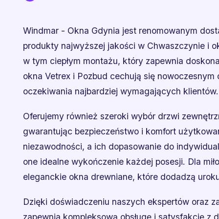
Windmar - Okna Gdynia jest renomowanym dosta
produkty najwyższej jakości w Chwaszczynie i ok
w tym ciepłym montażu, który zapewnia doskonał
okna Vetrex i Pozbud cechują się nowoczesnym d
oczekiwania najbardziej wymagających klientów.
Oferujemy również szeroki wybór drzwi zewnętrzn
gwarantując bezpieczeństwo i komfort użytkowa
niezawodności, a ich dopasowanie do indywidual
one idealne wykończenie każdej posesji. Dla mi
eleganckie okna drewniane, które dodadzą urok
Dzięki doświadczeniu naszych ekspertów oraz
zapewnia kompleksową obsługę i satysfakcję z