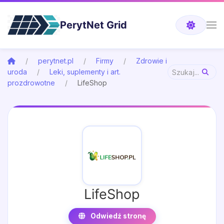
PerytNet Grid
perytnet.pl
Firmy
Zdrowie i
uroda
Leki, suplementy i art.
prozdrowotne
LifeShop
LifeShop
Odwiedź stronę