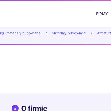
FIRMY
gi i materiały budowlane
Materiały budowlane
Armatura
O firmie