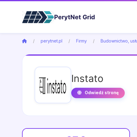
PerytNet Grid
perytnet.pl
Firmy
Budownictwo, usłu
Instato
Odwiedź stronę