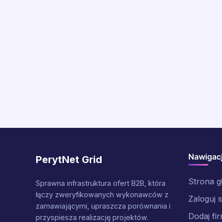
Nawigac
PerytNet Grid
Strona 
Sprawna infrastruktura ofert B2B, która
łączy zweryfikowanych wykonawców z
Zaloguj s
zamawiającymi, upraszcza porównania i
Dodaj fi
przyspiesza realizację projektów.