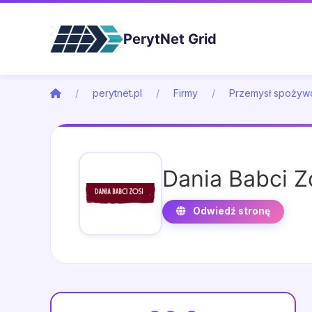
PerytNet Grid
perytnet.pl
Firmy
Przemysł spożyw
Dania Babci Z
Odwiedź stronę