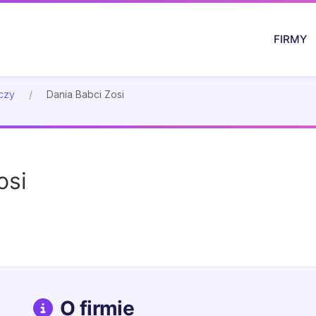
FIRMY
czy
Dania Babci Zosi
osi
O firmie