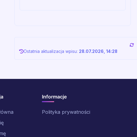
Ostatnia aktualizacja wpisu:
28.07.2026, 14:28
ja
Informacje
główna
Polityka prywatności
ię
rmę