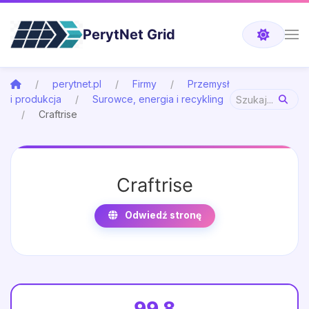
PerytNet Grid
perytnet.pl
Firmy
Przemysł
i produkcja
Surowce, energia i recykling
Craftrise
Craftrise
Odwiedź stronę
99.8